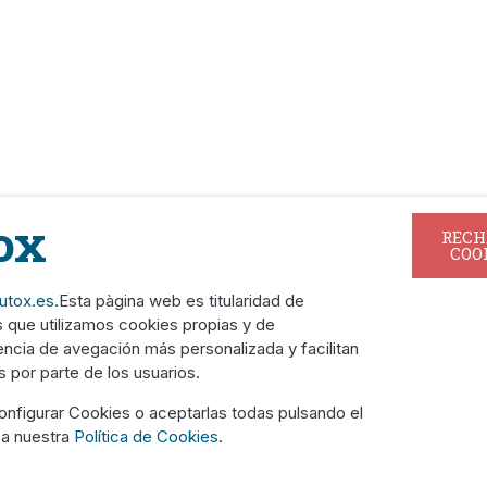
ox
RECH
COO
lutox.es
.Esta pàgina web es titularidad de
que utilizamos cookies propias y de
encia de avegación más personalizada y facilitan
 por parte de los usuarios.
 de uso
Política de Cookies
Política de Privacidad
Farm
nfigurar Cookies o aceptarlas todas pulsando el
 a nuestra
Política de Cookies
.