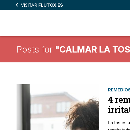
Skip
VISITAR
FLUTOX.ES
to
main
content
Posts for
"CALMAR LA TOS
REMEDIOS
4 rem
irrit
La tos es u
respiratori