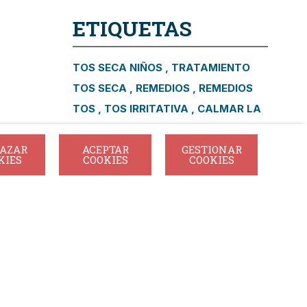
ETIQUETAS
TOS SECA NIÑOS
TRATAMIENTO
TOS SECA
REMEDIOS
REMEDIOS
TOS
TOS IRRITATIVA
CALMAR LA
TOS
RESFRIADO
INVIERNO
AZAR
ACEPTAR
GESTIONAR
RESFRIADO EN INVIERNO
KIES
COOKIES
COOKIES
SOLUCIONES RESFRIADO
acovigilancia