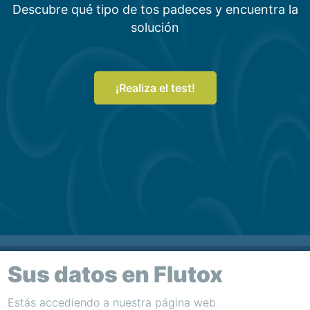
Descubre qué tipo de tos padeces y encuentra la
solución
¡Realiza el test!
Sus datos en Flutox
Footer
Estás accediendo a nuestra página web
Condiciones de uso
Política de Cookies