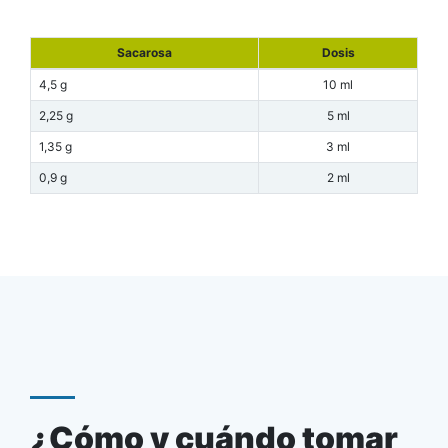
Sacarosa
Dosis
4,5 g
10 ml
2,25 g
5 ml
1,35 g
3 ml
0,9 g
2 ml
¿Cómo y cuándo tomar