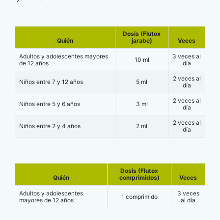
Dosis (Flutox
Quién
jarabe)
Veces
Adultos y adolescentes mayores
3 veces al
10 ml
de 12 años
día
2 veces al
Niños entre 7 y 12 años
5 ml
día
2 veces al
Niños entre 5 y 6 años
3 ml
día
2 veces al
Niños entre 2 y 4 años
2 ml
día
Dosis (Flutox
Quién
comprimidos)
Veces
Adultos y adolescentes
3 veces
1 comprimido
mayores de 12 años
al día