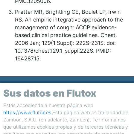
PMC3205006.
Pratter MR, Brightling CE, Boulet LP, Irwin
RS. An empiric integrative approach to the
management of cough: ACCP evidence-
based clinical practice guidelines. Chest.
2006 Jan; 129(1 Suppl): 222S-231S. doi:
10.1378/chest.129.1_suppl.222S. PMID:
16428715.
Sus datos en Flutox
Footer
Estás accediendo a nuestra página web
Condiciones de uso
Política de Cookies
https://www.flutox.es
.Esta pàgina web es titularidad de
Política de Privacidad
Farmacovigilancia
Zambon, S.A.U. (en adelante, Zambon). Te informamos
que utilizamos cookies propias y de terceros técnicas y