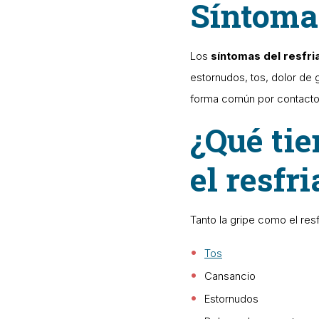
Síntoma
Los
síntomas del resfr
estornudos, tos, dolor de 
forma común por contacto 
¿Qué tie
el resfr
Tanto la gripe como el res
Tos
Cansancio
Estornudos