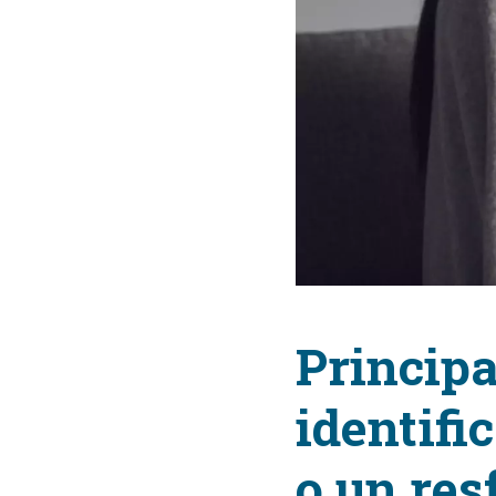
Principa
identifi
o un res