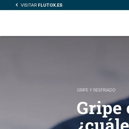
Skip
VISITAR
FLUTOX.ES
to
main
content
GRIPE Y RESFRIADO
Gripe 
¿cuále