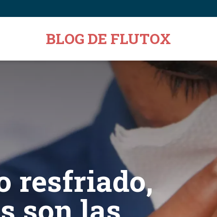
BLOG DE FLUTOX
o resfriado,
s son las