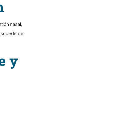
n
ión nasal,
n sucede de
e y