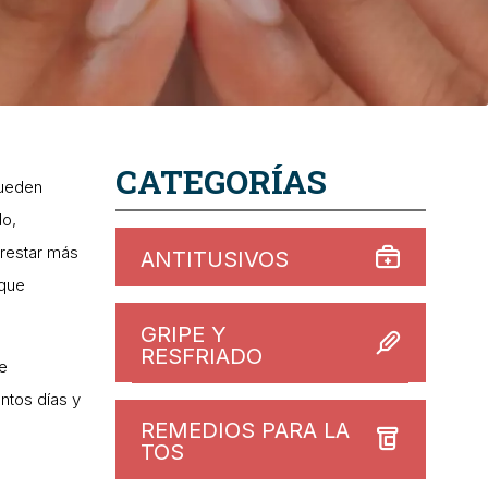
CATEGORÍAS
ueden
do,
prestar más
ANTITUSIVOS
 que
GRIPE Y
RESFRIADO
ue
ntos días y
REMEDIOS PARA LA
TOS